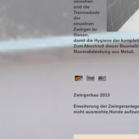
versehen
und die
Trennwände
der
einzelnen
Zwinger zu
fliesen,
damit die Hygiene der komplett
Zum Abschluß dieser Baumaßna
Mauerabdeckung aus Metall.
Zwingerbau 2013
Erweiterung der Zwingeranlage
nicht ausreichte,Hunde aufzu