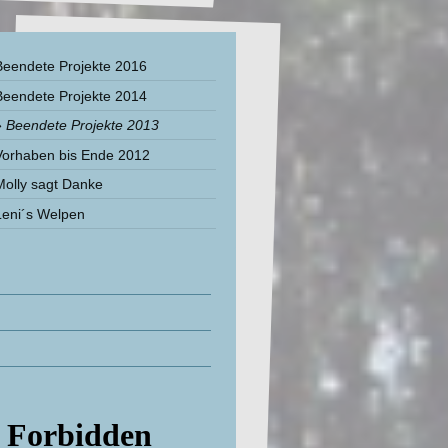
Beendete Projekte 2016
Beendete Projekte 2014
Beendete Projekte 2013
Vorhaben bis Ende 2012
Molly sagt Danke
Leni´s Welpen