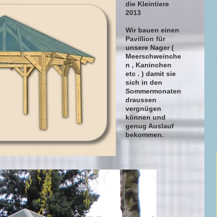
die Kleintiere
2013
Wir bauen einen
Pavillion für
unsere Nager (
Meerschweinche
n , Kaninchen
etc . ) damit sie
sich in den
Sommermonaten
draussen
vergnügen
können und
genug Auslauf
bekommen.