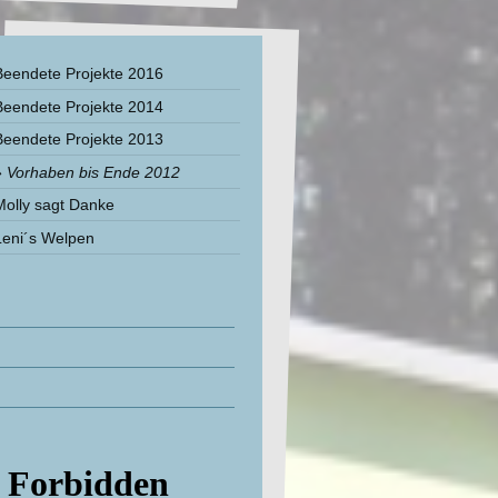
Beendete Projekte 2016
Beendete Projekte 2014
Beendete Projekte 2013
Vorhaben bis Ende 2012
Molly sagt Danke
Leni´s Welpen