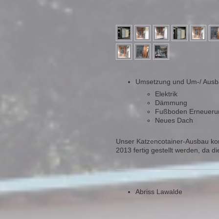
Umsetzung und Um-/ Ausba
Elektrik
Dämmung
Fußboden Erneueru
Neues Dach
Unser Katzencotainer-Ausbau kon
2013 fertig gestellt werden, da die
Abriss Lawalde